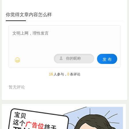
你觉得文章内容怎么样

发 布

人参与，
条评论
16
0
暂无评论