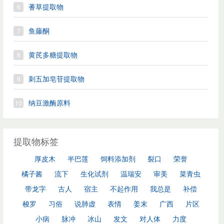
蓍草提取物
鱼藤酮
黄芪多糖提取物
刺五加皂苷提取物
纳豆激酶原料
提取物标签
厚皮木
半巴莲
饲料添加剂
裂口
荣誉
橘子酱
流下
生化试剂
温瑞安
审美
菜青虫
带龙字
古人
宿主
不起作用
我总是
补偿
梭罗
习俗
说肺虚
表情
姜末
广西
片区
小病
脉冲
冰山
发文
对人体
力度