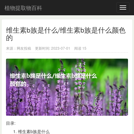
植物提取物百科
导
航
维生素b族是什么/维生素b族是什么颜色
的
来源：网友投稿
更新时间: 2023-07-01
阅读
15
目录:
维生素b族是什么